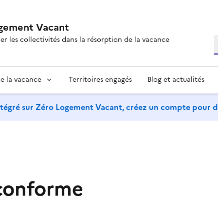
gement Vacant
 les collectivités dans la résorption de la vacance
R
re la vacance
Territoires engagés
Blog et actualités
tégré sur Zéro Logement Vacant, créez un compte pour dé
 conforme